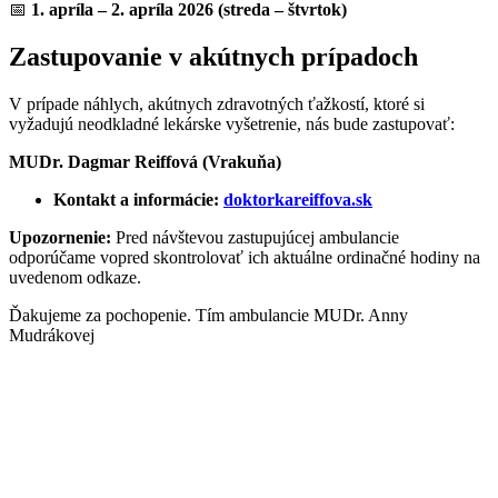
📅
1. apríla – 2. apríla 2026
(streda – štvrtok)
Zastupovanie v akútnych prípadoch
V prípade náhlych, akútnych zdravotných ťažkostí, ktoré si
vyžadujú neodkladné lekárske vyšetrenie, nás bude zastupovať:
MUDr. Dagmar Reiffová (Vrakuňa)
Kontakt a informácie:
doktorkareiffova.sk
Upozornenie:
Pred návštevou zastupujúcej ambulancie
odporúčame vopred skontrolovať ich aktuálne ordinačné hodiny na
uvedenom odkaze.
Ďakujeme za pochopenie. Tím ambulancie MUDr. Anny
Mudrákovej