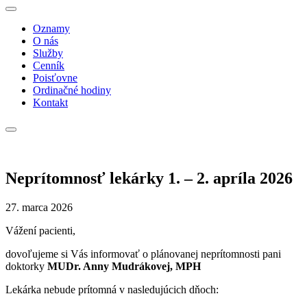
Oznamy
O nás
Služby
Cenník
Poisťovne
Ordinačné hodiny
Kontakt
Neprítomnosť lekárky 1. – 2. apríla 2026
27. marca 2026
Vážení pacienti,
dovoľujeme si Vás informovať o plánovanej neprítomnosti pani
doktorky
MUDr. Anny Mudrákovej, MPH
Lekárka nebude prítomná v nasledujúcich dňoch: