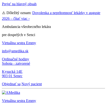
Prejsť na hlavný obsah
⚠️ Dôležitý oznam:
Dovolenka a neprítomnosť lekárky v auguste
2026 – čítať viac ›
Ambulancia všeobecného lekára
pre dospelých v Senci
Virtuálna sestra Emmy
info@amedika.sk
Ordinačné hodiny
Sobota - zatvorené
Kysucká 14E
903 01 Senec
Objednať sa
Nový pacient
Virtuálna sestra
Emmy