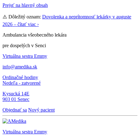
Prejsť na hlavný obsah
⚠️ Dôležitý oznam:
Dovolenka a neprítomnosť lekárky v auguste
2026 – čítať viac ›
Ambulancia všeobecného lekára
pre dospelých v Senci
Virtuálna sestra Emmy
info@amedika.sk
Ordinačné hodiny
Nedeľa - zatvorené
Kysucká 14E
903 01 Senec
Objednať sa
Nový pacient
Virtuálna sestra
Emmy