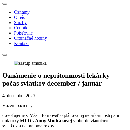
Oznamy
O nás
Služby
Cenník
Poisťovne
Ordinačné hodiny
Kontakt
Oznámenie o neprítomnosti lekárky
počas sviatkov december / január
4. decembra 2025
Vážení pacienti,
dovoľujeme si Vás informovať o plánovanej neprítomnosti pani
doktorky
MUDr. Anny Mudrákovej
v období vianočných
sviatkov a na prelome rokov.